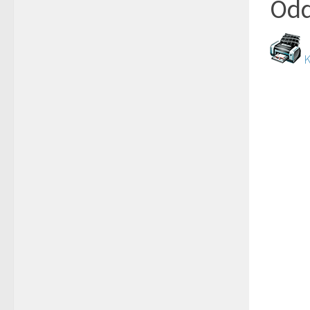
Odd
K