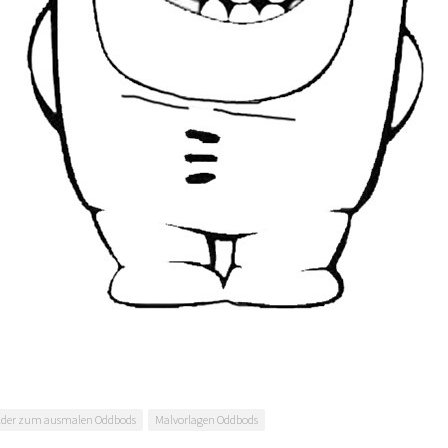
lder zum ausmalen Oddbods
Malvorlagen Oddbods