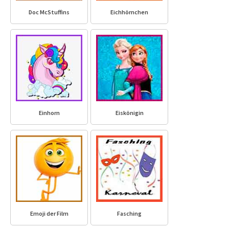
Doc McStuffins
Eichhörnchen
Einhorn
Eiskönigin
Emoji der Film
Fasching