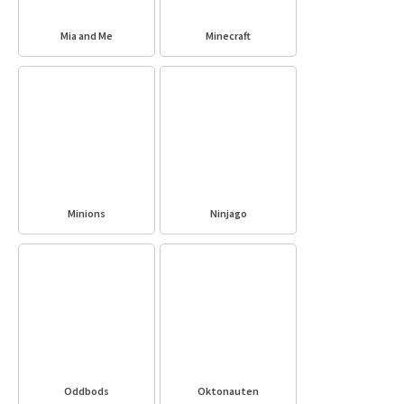
Mia and Me
Minecraft
Minions
Ninjago
Oddbods
Oktonauten