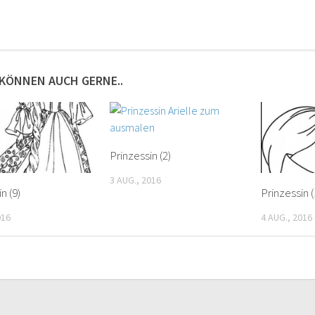
 KÖNNEN AUCH GERNE..
Prinzessin (2)
3 AUG., 2016
n (9)
Prinzessin (
016
4 AUG., 2016