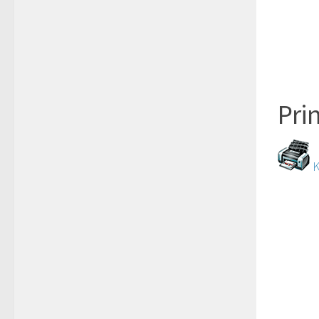
Pri
K