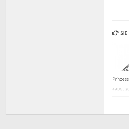
SIE
Prinzessi
4 AUG., 2