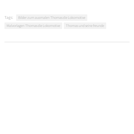
Tags:
Bilder zum ausmalen Thomas die Lokomotive
Malvorlagen Thomas die Lokomotive
Thomas und seine freunde