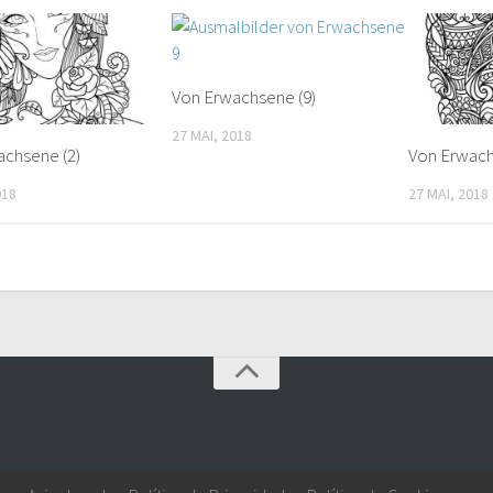
Von Erwachsene (9)
27 MAI, 2018
achsene (2)
Von Erwach
018
27 MAI, 2018