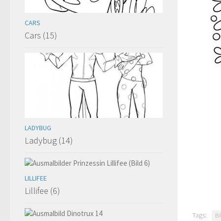
CARS
Cars (15)
LADYBUG
Ladybug (14)
LILLIFEE
Lillifee (6)
Tags:
Bi