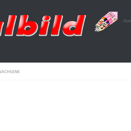
Ausm
WACHSENE