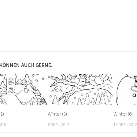
 KÖNNEN AUCH GERNE..
11)
Winter (3)
Winter (6)
2016
9 DEZ., 2016
15 DEZ., 201