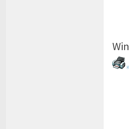
Win
K