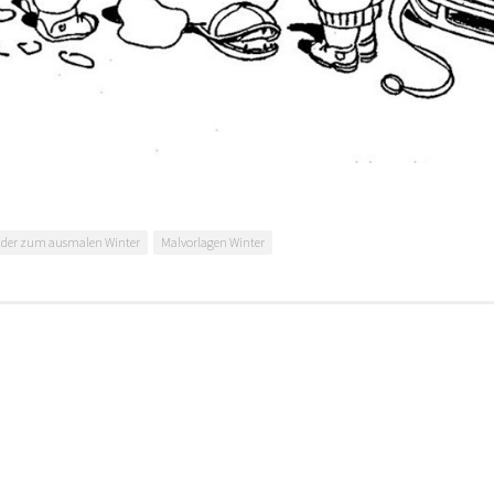
lder zum ausmalen Winter
Malvorlagen Winter