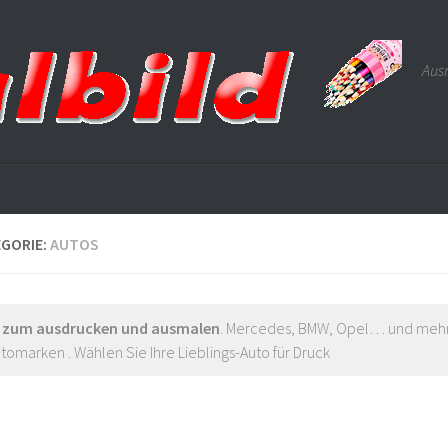
Ausm
GORIE:
AUTOS
 zum ausdrucken und ausmalen
. Mercedes, BMW, Opel… und mehr
utomarken . Wählen Sie Ihre Lieblings-Auto für Druck