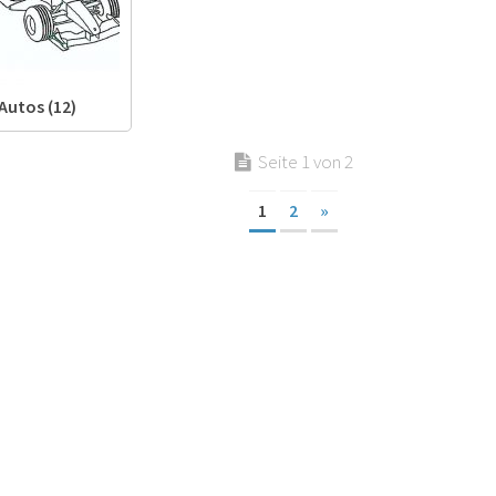
Autos (12)
Seite 1 von 2
1
2
»