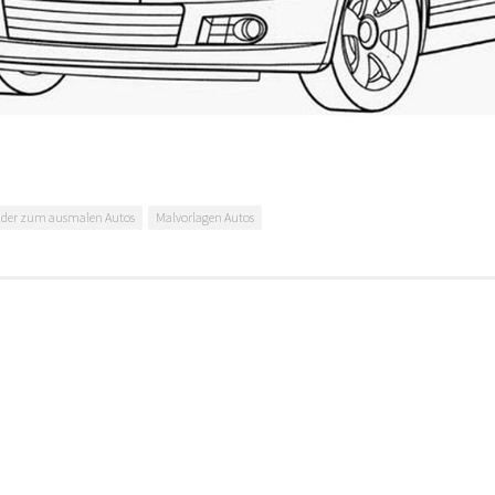
lder zum ausmalen Autos
Malvorlagen Autos