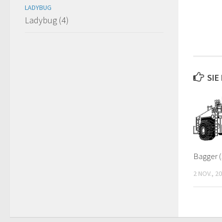
LADYBUG
Ladybug (4)
SIE
Bagger (
2 NOV., 2