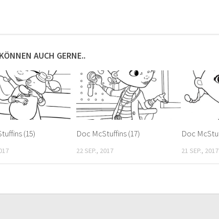
 KÖNNEN AUCH GERNE..
uffins (15)
Doc McStuffins (17)
Doc McStuff
2017
22 SEP., 2017
21 SEP., 2017