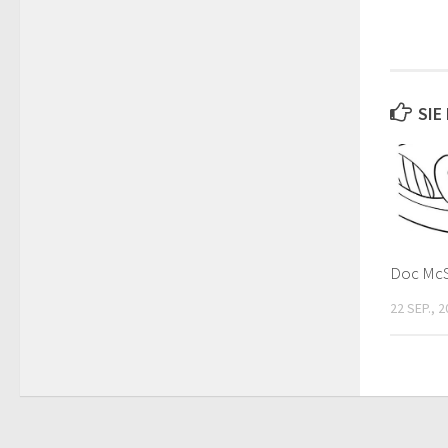
SIE
Doc McSt
22 SEP., 