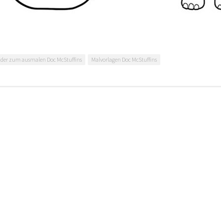
lder zum ausmalen Doc McStuffins
Malvorlagen Doc McStuffins