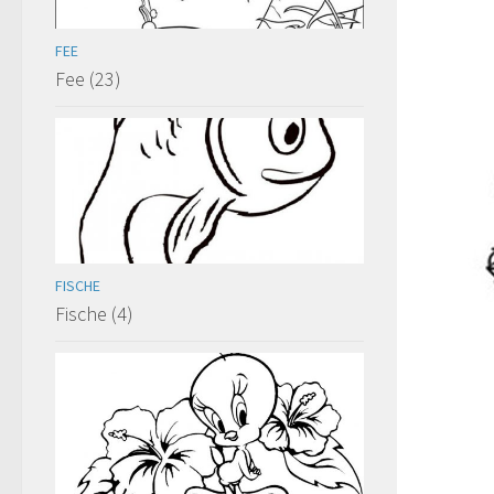
FEE
Fee (23)
FISCHE
Fische (4)