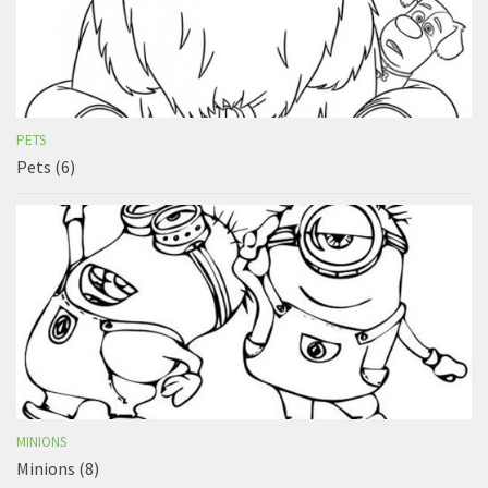
PETS
Pets (6)
MINIONS
Minions (8)