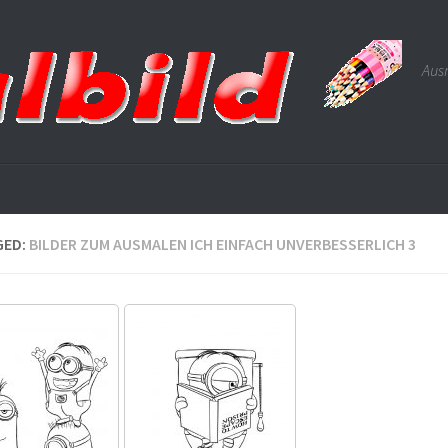
Ausm
GED:
BILDER ZUM AUSMALEN ICH EINFACH UNVERBESSERLICH 3