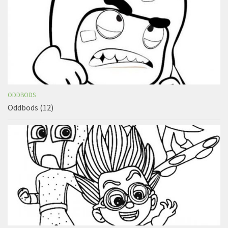
ODDBODS
Oddbods (12)