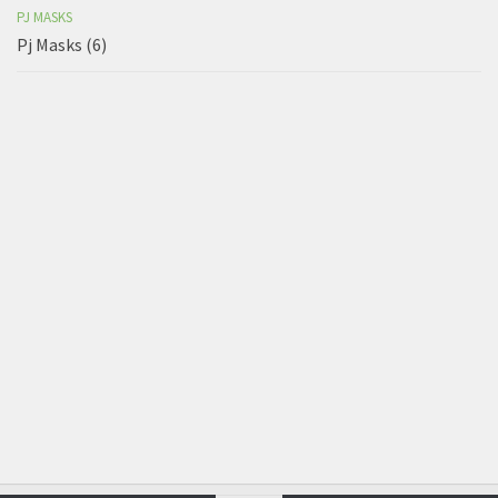
PJ MASKS
Pj Masks (6)