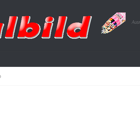
Ausm
O