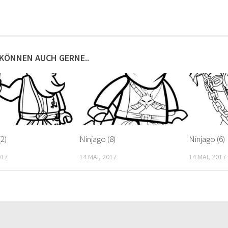
 KÖNNEN AUCH GERNE..
(2)
Ninjago (8)
Ninjago (6)
017
14 MAI, 2017
14 MAI, 2017