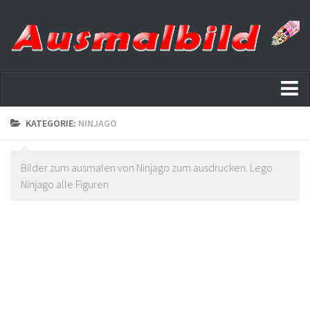
Startseite
KATEGORIE:
NINJAGO
Datenschutz
Bilder zum ausmalen von Ninjago zum ausdrucken. Lego
Ninjago alle Figuren