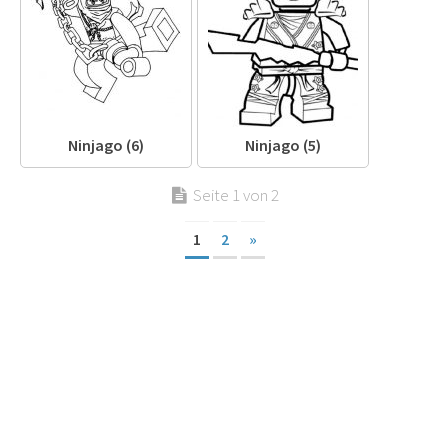
Ninjago (6)
Ninjago (5)
Seite 1 von 2
1
2
»