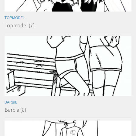
TOPMODEL
Topmodel (7)
BARBIE
Barbie (8)