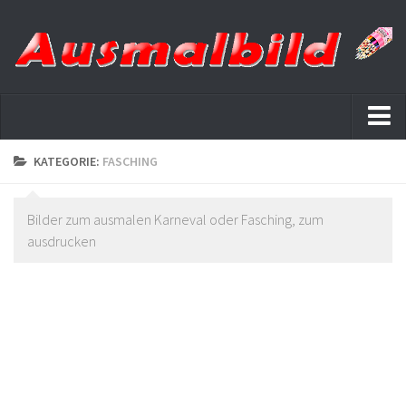
Startseite
KATEGORIE:
FASCHING
Datenschutz
Bilder zum ausmalen Karneval oder Fasching, zum
ausdrucken