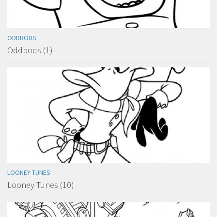
ODDBODS
Oddbods (1)
LOONEY TUNES
Looney Tunes (10)