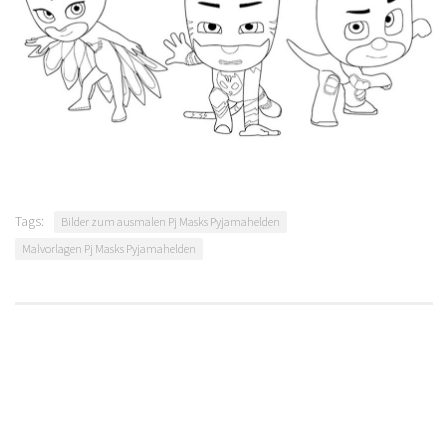
Tags:
Bilder zum ausmalen Pj Masks Pyjamahelden
Malvorlagen Pj Masks Pyjamahelden