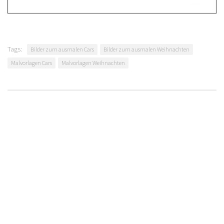
Tags:
Bilder zum ausmalen Cars
Bilder zum ausmalen Weihnachten
Malvorlagen Cars
Malvorlagen Weihnachten